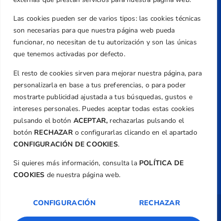
Valencia
Teléfono
Las cookies pueden ser de varios tipos: las cookies técnicas
+34 961 367 799
son necesarias para que nuestra página web pueda
Email
funcionar, no necesitan de tu autorización y son las únicas
federacion@golfcv.com
que tenemos activadas por defecto.
El resto de cookies sirven para mejorar nuestra página, para
Aviso Legal
personalizarla en base a tus preferencias, o para poder
Política de Privacidad
mostrarte publicidad ajustada a tus búsquedas, gustos e
Transparencia
intereses personales. Puedes aceptar todas estas cookies
Normativa
pulsando el botón
ACEPTAR,
rechazarlas pulsando el
botón
RECHAZAR
o configurarlas clicando en el apartado
Federación
CONFIGURACIÓN DE COOKIES
.
Revista
Si quieres más información, consulta la
POLÍTICA DE
COOKIES
de nuestra página web.
CONFIGURACIÓN
RECHAZAR
Copyright ©
Federación de Golf de la