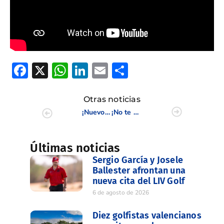
Facebook
X
WhatsApp
LinkedIn
Email
Compartir
Otras noticias
¡Nuevo Tip de práctica técnica de calidad con Andrés Caballer!
¡No te pierdas la actualidad a día 6 de septiembre!
Últimas noticias
Sergio García y Josele
Ballester afrontan una
nueva cita del LIV Golf
6 de agosto de 2026
Diez golfistas valencianos