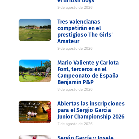
el British Boys
9 de agosto de 2026
Tres valencianas
competirán en el
prestigioso The Girls’
Amateur
9 de agosto de 2026
Mario Valiente y Carlota
Font, terceros en el
Campeonato de España
Benjamín P&P
8 de agosto de 2026
Abiertas las inscripciones
para el Sergio Garcia
Junior Championship 2026
7 de agosto de 2026
Sergio García y Josele