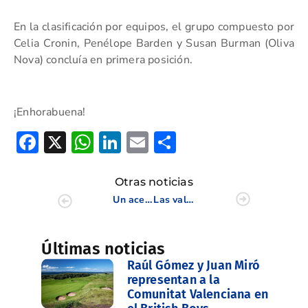
En la clasificación por equipos, el grupo compuesto por
Celia Cronin, Penélope Barden y Susan Burman (Oliva
Nova) concluía en primera posición.
¡Enhorabuena!
Facebook
X
WhatsApp
LinkedIn
Email
Compartir
Otras noticias
Un acertado combinado valenciano lidera el Cto de España de FFAA Femenino Sub 18
Las valencianas en semis del Cto de España de FFAA Sub 18 Femenino
Últimas noticias
Raúl Gómez y Juan Miró
representan a la
Comunitat Valenciana en