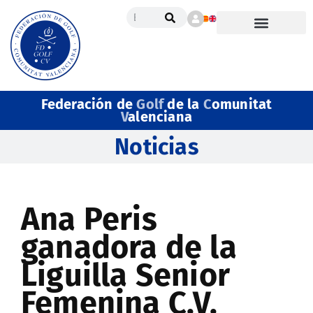
Federación de
Golf
de la
C
omunitat
V
alenciana
Noticias
Ana Peris
ganadora de la
Liguilla Senior
Femenina C.V.