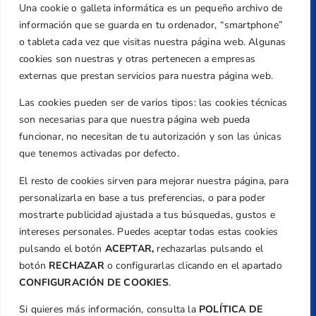
Una cookie o galleta informática es un pequeño archivo de
Dirección
información que se guarda en tu ordenador, “smartphone”
Centre de L´Esport, Carrer d'Isaac Peral i
o tableta cada vez que visitas nuestra página web. Algunas
Caballero, Nº 5, Despachos 2 y 3, 46980,
cookies son nuestras y otras pertenecen a empresas
Valencia
externas que prestan servicios para nuestra página web.
Teléfono
Las cookies pueden ser de varios tipos: las cookies técnicas
+34 961 367 799
son necesarias para que nuestra página web pueda
Email
funcionar, no necesitan de tu autorización y son las únicas
que tenemos activadas por defecto.
federacion@golfcv.com
El resto de cookies sirven para mejorar nuestra página, para
Aviso Legal
personalizarla en base a tus preferencias, o para poder
Política de Privacidad
mostrarte publicidad ajustada a tus búsquedas, gustos e
Transparencia
intereses personales. Puedes aceptar todas estas cookies
Normativa
pulsando el botón
ACEPTAR,
rechazarlas pulsando el
botón
RECHAZAR
o configurarlas clicando en el apartado
Federación
CONFIGURACIÓN DE COOKIES
.
Revista
Si quieres más información, consulta la
POLÍTICA DE