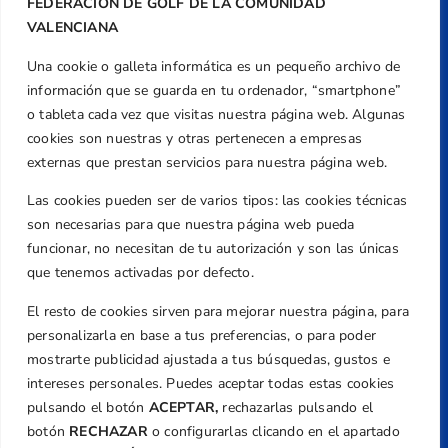
FEDERACIÓN DE GOLF DE LA COMUNIDAD
VALENCIANA
Una cookie o galleta informática es un pequeño archivo de
Dirección
información que se guarda en tu ordenador, “smartphone”
Centre de L´Esport, Carrer d'Isaac Peral i
o tableta cada vez que visitas nuestra página web. Algunas
Caballero, Nº 5, Despachos 2 y 3, 46980,
cookies son nuestras y otras pertenecen a empresas
Valencia
externas que prestan servicios para nuestra página web.
Teléfono
Las cookies pueden ser de varios tipos: las cookies técnicas
+34 961 367 799
son necesarias para que nuestra página web pueda
Email
funcionar, no necesitan de tu autorización y son las únicas
federacion@golfcv.com
que tenemos activadas por defecto.
El resto de cookies sirven para mejorar nuestra página, para
Aviso Legal
personalizarla en base a tus preferencias, o para poder
Política de Privacidad
mostrarte publicidad ajustada a tus búsquedas, gustos e
Transparencia
intereses personales. Puedes aceptar todas estas cookies
Normativa
pulsando el botón
ACEPTAR,
rechazarlas pulsando el
botón
RECHAZAR
o configurarlas clicando en el apartado
Federación