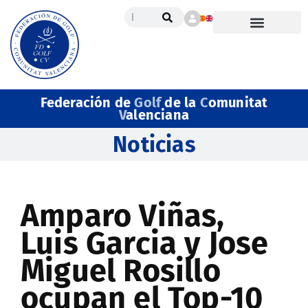
Federación de
Golf
de la
C
omunitat
V
alenciana
Noticias
Amparo Viñas,
Luis Garcia y Jose
Miguel Rosillo
ocupan el Top-10