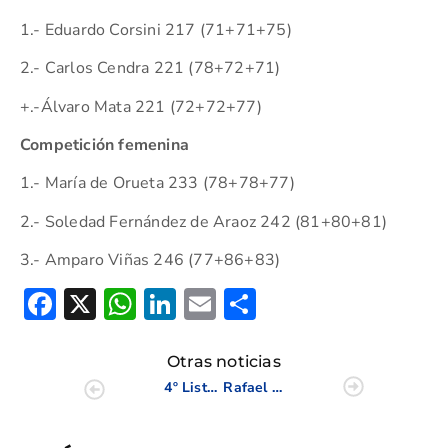
1.- Eduardo Corsini 217 (71+71+75)
2.- Carlos Cendra 221 (78+72+71)
+.-Álvaro Mata 221 (72+72+77)
Competición femenina
1.- María de Orueta 233 (78+78+77)
2.- Soledad Fernández de Araoz 242 (81+80+81)
3.- Amparo Viñas 246 (77+86+83)
Facebook
X
WhatsApp
LinkedIn
Email
Compartir
Otras noticias
4º Listado Informativo acceso Campeonatos de España Infantil, Alevín y Benjamín 2017
Rafael Moreno y Vicente Dasi, campeones de España Dobles Senior Masculino 2017