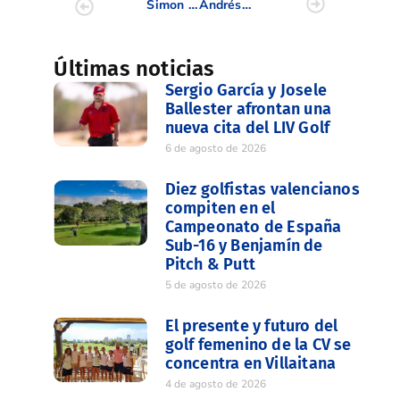
Simon Foster y Emilio Rodríguez se adueñan del Campeonato Dobles de Profesionales de la CV
Andrés Torrubia galardonado como Greenkeeper de Honor en el XXXVI Congreso de la Asociación Española de Greenkeepers
Últimas noticias
Sergio García y Josele
Ballester afrontan una
nueva cita del LIV Golf
6 de agosto de 2026
Diez golfistas valencianos
compiten en el
Campeonato de España
Sub-16 y Benjamín de
Pitch & Putt
5 de agosto de 2026
El presente y futuro del
golf femenino de la CV se
concentra en Villaitana
4 de agosto de 2026