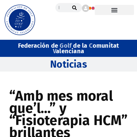
Federación de
Golf
de la
C
omunitat
V
alenciana
Noticias
“Amb mes moral
que’l…” y
“Fisioterapia HCM”
brillantes