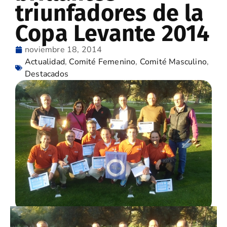
triunfadores de la
Copa Levante 2014
noviembre 18, 2014
Actualidad
,
Comité Femenino
,
Comité Masculino
,
Destacados