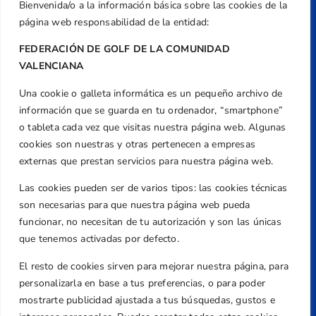
Bienvenida/o a la información básica sobre las cookies de la
página web responsabilidad de la entidad:
FEDERACIÓN DE GOLF DE LA COMUNIDAD
VALENCIANA
Una cookie o galleta informática es un pequeño archivo de
Dirección
información que se guarda en tu ordenador, “smartphone”
Centre de L´Esport, Carrer d'Isaac Peral i
o tableta cada vez que visitas nuestra página web. Algunas
Caballero, Nº 5, Despachos 2 y 3, 46980,
cookies son nuestras y otras pertenecen a empresas
Valencia
externas que prestan servicios para nuestra página web.
Teléfono
Las cookies pueden ser de varios tipos: las cookies técnicas
+34 961 367 799
son necesarias para que nuestra página web pueda
Email
funcionar, no necesitan de tu autorización y son las únicas
que tenemos activadas por defecto.
federacion@golfcv.com
El resto de cookies sirven para mejorar nuestra página, para
Aviso Legal
personalizarla en base a tus preferencias, o para poder
Política de Privacidad
mostrarte publicidad ajustada a tus búsquedas, gustos e
Transparencia