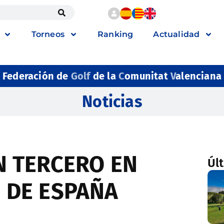
Torneos
Ranking
Actualidad
Federación de
Golf
de la
C
omunitat
V
alenciana
Noticias
N TERCERO EN
Úl
 DE ESPAÑA