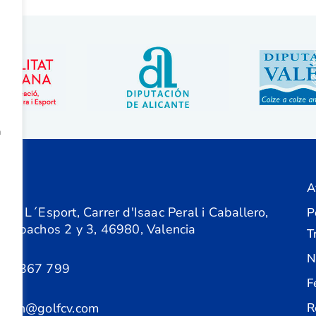
a
A
ón
 de L´Esport, Carrer d'Isaac Peral i Caballero,
P
 Despachos 2 y 3, 46980, Valencia
T
N
61 367 799
F
acion@golfcv.com
R