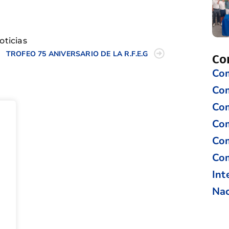
tir
oticias
TROFEO 75 ANIVERSARIO DE LA R.F.E.G
Co
Com
Co
Com
Com
Com
Com
Int
Nac