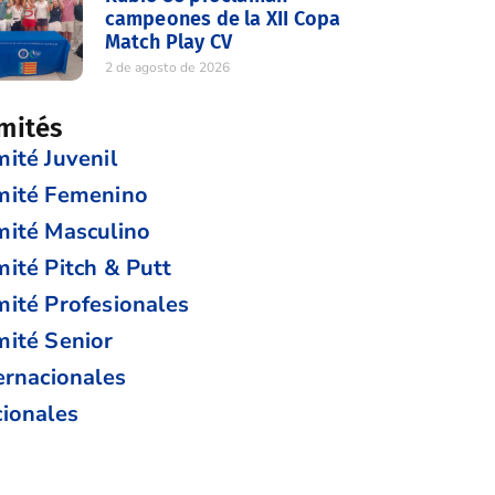
campeones de la XII Copa
Match Play CV
2 de agosto de 2026
mités
ité Juvenil
mité Femenino
ité Masculino
ité Pitch & Putt
ité Profesionales
ité Senior
ernacionales
ionales