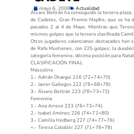
mayo 6, 2008
Actualidad
Álvaro Beltrán ha conseguido la tercera plaza
de Cadetes, Gran Premio Mapfre, que se ha 
pasados 2 al 4 de Mayo. Mientras que Teresa C
mismos golpes que la tercera clasificada Cami
Otros jugadores valencianos destacados han si
de Rafa Mustienes, con 225 golpes; la duodéc
categoría femenina, décima posición para Natal
CLASIFICACIÓN FINAL
Masculina
1.- Adrián Otaegui 216 (72+74+70)
2.- Javier Gallegos 222 (76+68+78)
3.- Álvaro Beltrán 223 (78+73+72)
Femenina
1.- Ana Arrese 223 (76+73+74)
2.- Isabel Jiménez 226 (74+72+80)
3.- Camilla Hedberg 227 (74+77+76)
+.- Teresa Caballér 227 (71+78+78)