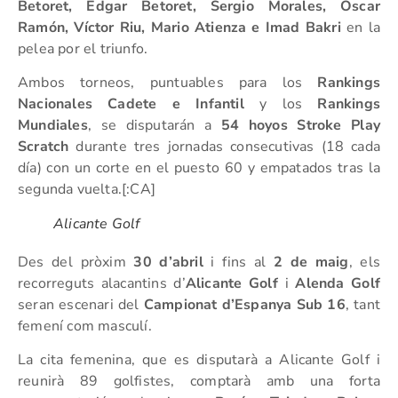
Betoret, Edgar Betoret, Sergio Morales, Óscar
Ramón, Víctor Riu, Mario Atienza e Imad Bakri
en la
pelea por el triunfo.
Ambos torneos, puntuables para los
Rankings
Nacionales Cadete e Infantil
y los
Rankings
Mundiales
, se disputarán a
54 hoyos Stroke Play
Scratch
durante tres jornadas consecutivas (18 cada
día) con un corte en el puesto 60 y empatados tras la
segunda vuelta.[:CA]
Alicante Golf
Des del pròxim
30 d’abril
i fins al
2 de maig
, els
recorreguts alacantins d’
Alicante Golf
i
Alenda Golf
seran escenari del
Campionat d’Espanya Sub 16
, tant
femení com masculí.
La cita femenina, que es disputarà a Alicante Golf i
reunirà 89 golfistes, comptarà amb una forta