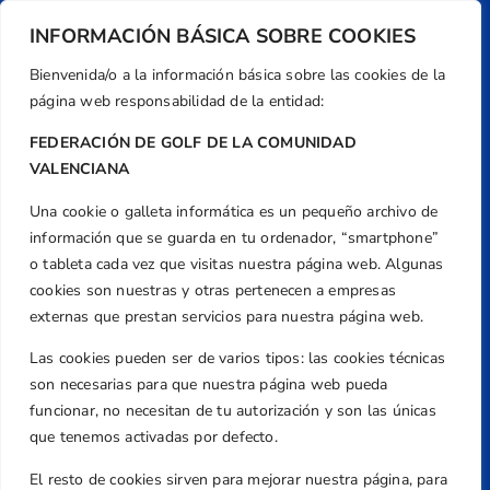
Dirección
INFORMACIÓN BÁSICA SOBRE COOKIES
Centre de L´Esport, Carrer d'Isaac Peral i
Caballero, Nº 5, Despachos 2 y 3, 46980,
Bienvenida/o a la información básica sobre las cookies de la
Valencia
página web responsabilidad de la entidad:
Teléfono
FEDERACIÓN DE GOLF DE LA COMUNIDAD
+34 961 367 799
VALENCIANA
Email
federacion@golfcv.com
Una cookie o galleta informática es un pequeño archivo de
información que se guarda en tu ordenador, “smartphone”
Aviso Legal
o tableta cada vez que visitas nuestra página web. Algunas
cookies son nuestras y otras pertenecen a empresas
Política de Privacidad
externas que prestan servicios para nuestra página web.
Transparencia
Normativa
Las cookies pueden ser de varios tipos: las cookies técnicas
son necesarias para que nuestra página web pueda
Federación
funcionar, no necesitan de tu autorización y son las únicas
Revista
que tenemos activadas por defecto.
El resto de cookies sirven para mejorar nuestra página, para