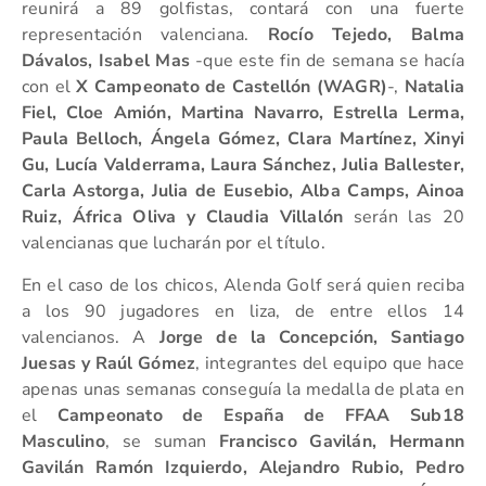
reunirá a 89 golfistas, contará con una fuerte
representación valenciana.
Rocío Tejedo, Balma
Dávalos, Isabel Mas
-que este fin de semana se hacía
con el
X Campeonato de Castellón (WAGR)
-,
Natalia
Fiel, Cloe Amión, Martina Navarro, Estrella Lerma,
Paula Belloch, Ángela Gómez, Clara Martínez, Xinyi
Gu, Lucía Valderrama, Laura Sánchez, Julia Ballester,
Carla Astorga, Julia de Eusebio, Alba Camps, Ainoa
Ruiz, África Oliva y Claudia Villalón
serán las 20
valencianas que lucharán por el título.
En el caso de los chicos, Alenda Golf será quien reciba
a los 90 jugadores en liza, de entre ellos 14
valencianos. A
Jorge de la Concepción, Santiago
Juesas y Raúl Gómez
, integrantes del equipo que hace
apenas unas semanas conseguía la medalla de plata en
el
Campeonato de España de FFAA Sub18
Masculino
, se suman
Francisco Gavilán, Hermann
Gavilán Ramón Izquierdo, Alejandro Rubio, Pedro