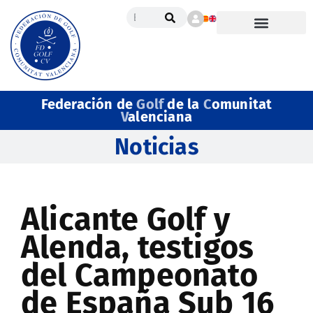
Federación de
Golf
de la
C
omunitat
V
alenciana
Noticias
Alicante Golf y
Alenda, testigos
del Campeonato
de España Sub 16