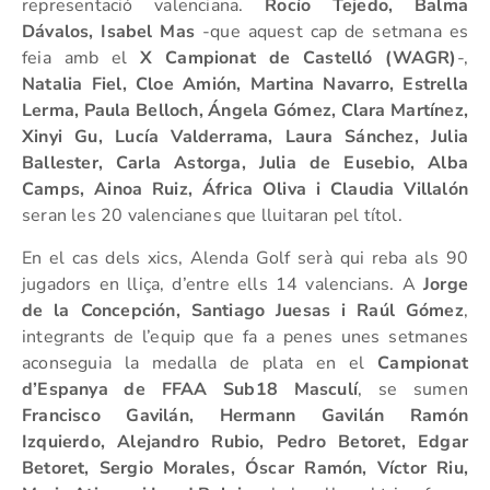
representació valenciana.
Rocío Tejedo, Balma
Dávalos, Isabel Mas
-que aquest cap de setmana es
feia amb el
X Campionat de Castelló (WAGR)
-,
Natalia Fiel, Cloe Amión, Martina Navarro, Estrella
Lerma, Paula Belloch, Ángela Gómez, Clara Martínez,
Xinyi Gu, Lucía Valderrama, Laura Sánchez, Julia
Ballester, Carla Astorga, Julia de Eusebio, Alba
Camps, Ainoa Ruiz, África Oliva i Claudia Villalón
seran les 20 valencianes que lluitaran pel títol.
En el cas dels xics, Alenda Golf serà qui reba als 90
jugadors en lliça, d’entre ells 14 valencians. A
Jorge
de la Concepción, Santiago Juesas i Raúl Gómez
,
integrants de l’equip que fa a penes unes setmanes
aconseguia la medalla de plata en el
Campionat
d’Espanya de FFAA Sub18 Masculí
, se sumen
Francisco Gavilán, Hermann Gavilán Ramón
Izquierdo, Alejandro Rubio, Pedro Betoret, Edgar
Betoret, Sergio Morales, Óscar Ramón, Víctor Riu,