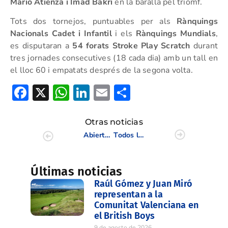
Mario Atienza i Imad Bakri
en la baralla pel triomf.
Tots dos tornejos, puntuables per als
Rànquings
Nacionals Cadet i Infantil
i els
Rànquings Mundials
,
es disputaran a
54 forats Stroke Play Scratch
durant
tres jornades consecutives (18 cada dia) amb un tall en
el lloc 60 i empatats després de la segona volta.
Facebook
X
WhatsApp
LinkedIn
Email
Compartir
Otras noticias
Abierto el plazo para inscribirse en Tecnificación FGCV 2021
Todos los valencianos en predisposición de superar el corte en el Campeonato de España Sub-16 Masculino
Últimas noticias
Raúl Gómez y Juan Miró
representan a la
Comunitat Valenciana en
el British Boys
9 de agosto de 2026