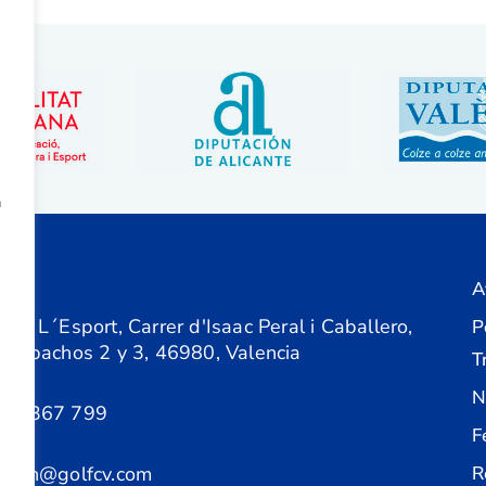
a
A
ón
 de L´Esport, Carrer d'Isaac Peral i Caballero,
P
 Despachos 2 y 3, 46980, Valencia
T
N
61 367 799
F
acion@golfcv.com
R