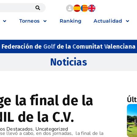
Torneos
Ranking
Actualidad
Federación de
Golf
de la
C
omunitat
V
alenciana
Noticias
e la final de la
Úl
IL de la C.V.
os Destacados
,
Uncategorized
 llevó a cabo, en dos jornadas, la final de la