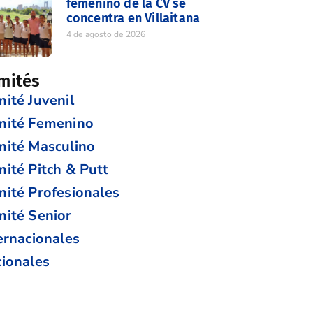
femenino de la CV se
concentra en Villaitana
4 de agosto de 2026
mités
ité Juvenil
mité Femenino
ité Masculino
ité Pitch & Putt
ité Profesionales
ité Senior
ernacionales
ionales