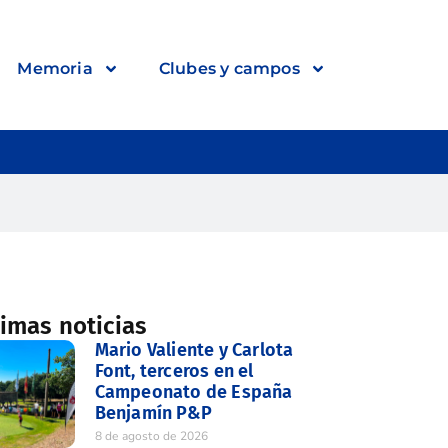
Memoria
Clubes y campos
timas noticias
Mario Valiente y Carlota
Font, terceros en el
Campeonato de España
Benjamín P&P
8 de agosto de 2026