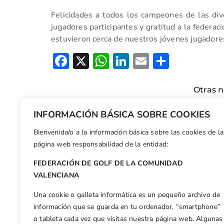
Felicidades a todos los campeones de las dive
jugadores participantes y gratitud a la federac
estuvieron cerca de nuestros jóvenes jugadore
Facebook
X
WhatsApp
LinkedIn
Email
Compar
Otras n
Dr. Robert Neal impartió la Jornada de Formación a más de 30 profesionales
INFORMACIÓN BÁSICA SOBRE COOKIES
Bienvenida/o a la información básica sobre las cookies de la
página web responsabilidad de la entidad:
FEDERACIÓN DE GOLF DE LA COMUNIDAD
VALENCIANA
Una cookie o galleta informática es un pequeño archivo de
información que se guarda en tu ordenador, “smartphone”
o tableta cada vez que visitas nuestra página web. Algunas