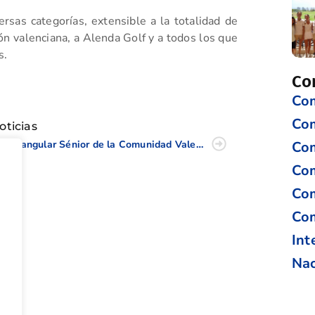
rsas categorías, extensible a la totalidad de
ión valenciana, a Alenda Golf y a todos los que
s.
tir
Co
Com
Co
oticias
El Triangular Sénior de la Comunidad Valenciana hizo parada en Panorámica Golf
Com
Com
Com
Com
Int
Nac