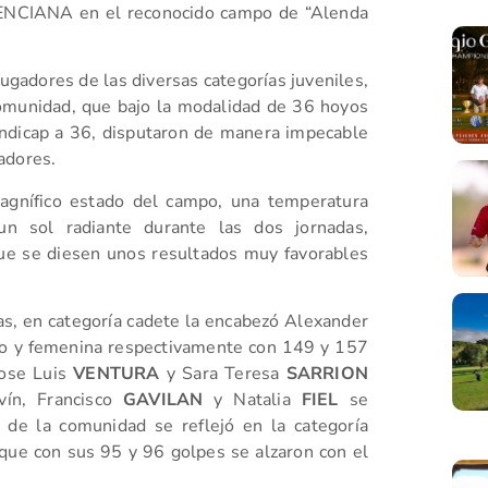
NCIANA en el reconocido campo de “Alenda
ugadores de las diversas categorías juveniles,
omunidad, que bajo la modalidad de 36 hoyos
hándicap a 36, disputaron de manera impecable
adores.
magnífico estado del campo, una temperatura
un sol radiante durante las dos jornadas,
que se diesen unos resultados muy favorables
días, en categoría cadete la encabezó Alexander
o y femenina respectivamente con 149 y 157
 Jose Luis
VENTURA
y Sara Teresa
SARRION
vín, Francisco
GAVILAN
y Natalia
FIEL
se
 de la comunidad se reflejó en la categoría
que con sus 95 y 96 golpes se alzaron con el