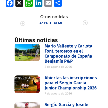
Facebook
X
WhatsApp
LinkedIn
Email
Compartir
Otras noticias
4ª PRUEBA DEL CIRCUITO DE PROFESIONALES DE LA C.V. 2008
XI MEMORIAL FRANCISCO GIL
Últimas noticias
Mario Valiente y Carlota
Font, terceros en el
Campeonato de España
Benjamín P&P
8 de agosto de 2026
Abiertas las inscripciones
para el Sergio Garcia
Junior Championship 2026
7 de agosto de 2026
Sergio García y Josele