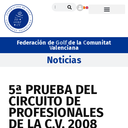
Federación de
Golf
de la
C
omunitat
V
alenciana
Noticias
5ª PRUEBA DEL
CIRCUITO DE
PROFESIONALES
DE LA C.V. 2008