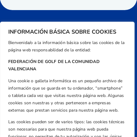
INFORMACIÓN BÁSICA SOBRE COOKIES
Bienvenida/o a la información básica sobre las cookies de la
página web responsabilidad de la entidad:
FEDERACIÓN DE GOLF DE LA COMUNIDAD
VALENCIANA
Una cookie o galleta informática es un pequeño archivo de
Dirección
información que se guarda en tu ordenador, “smartphone”
Centre de L´Esport, Carrer d'Isaac Peral i
o tableta cada vez que visitas nuestra página web. Algunas
Caballero, Nº 5, Despachos 2 y 3, 46980,
cookies son nuestras y otras pertenecen a empresas
Valencia
externas que prestan servicios para nuestra página web.
Teléfono
Las cookies pueden ser de varios tipos: las cookies técnicas
+34 961 367 799
son necesarias para que nuestra página web pueda
Email
funcionar, no necesitan de tu autorización y son las únicas