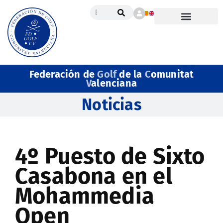
Federación de
Golf
de la
C
omunitat
V
alenciana
Noticias
4º Puesto de Sixto
Casabona en el
Mohammedia
Open