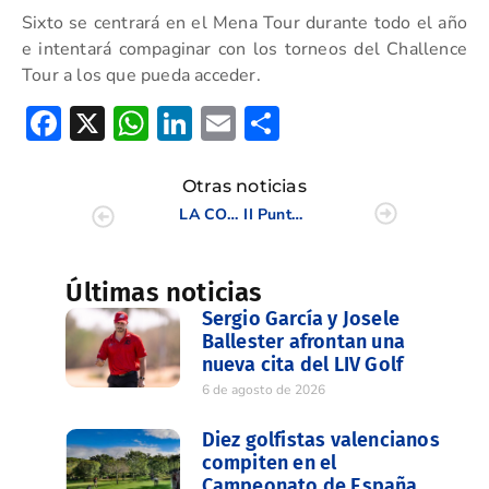
Sixto se centrará en el Mena Tour durante todo el año
e intentará compaginar con los torneos del Challence
Tour a los que pueda acceder.
Facebook
X
WhatsApp
LinkedIn
Email
Compartir
Otras noticias
LA COPA LEVANTE-MEMORIAL FRANCISCO GIL REÚNE A MÁS DE 190 JUGADORES EN LA JORNADA INAUGURAL
II Puntuable Zonal Comunidad Valenciana – Región de Murcia- Altorreal – 9 y 10 abril 2016
Últimas noticias
Sergio García y Josele
Ballester afrontan una
nueva cita del LIV Golf
6 de agosto de 2026
Diez golfistas valencianos
compiten en el
Campeonato de España