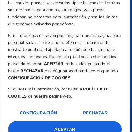
Las cookies pueden ser de varios tipos: las cookies técnicas
+34 961 367 799
son necesarias para que nuestra página web pueda
Email
funcionar, no necesitan de tu autorización y son las únicas
federacion@golfcv.com
que tenemos activadas por defecto.
El resto de cookies sirven para mejorar nuestra página, para
Aviso Legal
personalizarla en base a tus preferencias, o para poder
Política de Privacidad
mostrarte publicidad ajustada a tus búsquedas, gustos e
Transparencia
intereses personales. Puedes aceptar todas estas cookies
Normativa
pulsando el botón
ACEPTAR,
rechazarlas pulsando el
botón
RECHAZAR
o configurarlas clicando en el apartado
Federación
CONFIGURACIÓN DE COOKIES
.
Revista
Si quieres más información, consulta la
POLÍTICA DE
COOKIES
de nuestra página web.
CONFIGURACIÓN
RECHAZAR
Copyright ©
Federación de Golf de la
Comunitat Valenciana
| Diseño:
TecnoQuatre
ACEPTAR