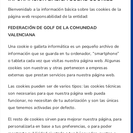
Bienvenida/o a la información básica sobre las cookies de la
página web responsabilidad de la entidad:
FEDERACIÓN DE GOLF DE LA COMUNIDAD
VALENCIANA
Una cookie o galleta informática es un pequeño archivo de
Dirección
información que se guarda en tu ordenador, “smartphone”
Centre de L´Esport, Carrer d'Isaac Peral i
o tableta cada vez que visitas nuestra página web. Algunas
Caballero, Nº 5, Despachos 2 y 3, 46980,
cookies son nuestras y otras pertenecen a empresas
Valencia
externas que prestan servicios para nuestra página web.
Teléfono
Las cookies pueden ser de varios tipos: las cookies técnicas
+34 961 367 799
son necesarias para que nuestra página web pueda
Email
funcionar, no necesitan de tu autorización y son las únicas
federacion@golfcv.com
que tenemos activadas por defecto.
El resto de cookies sirven para mejorar nuestra página, para
Aviso Legal
personalizarla en base a tus preferencias, o para poder
Política de Privacidad