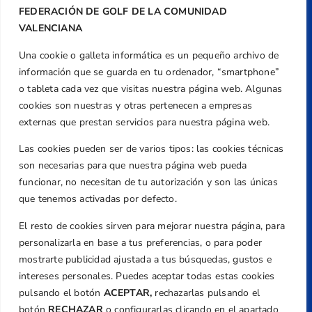
FEDERACIÓN DE GOLF DE LA COMUNIDAD
VALENCIANA
Una cookie o galleta informática es un pequeño archivo de
Dirección
información que se guarda en tu ordenador, “smartphone”
Centre de L´Esport, Carrer d'Isaac Peral i
o tableta cada vez que visitas nuestra página web. Algunas
Caballero, Nº 5, Despachos 2 y 3, 46980,
cookies son nuestras y otras pertenecen a empresas
Valencia
externas que prestan servicios para nuestra página web.
Teléfono
Las cookies pueden ser de varios tipos: las cookies técnicas
+34 961 367 799
son necesarias para que nuestra página web pueda
Email
funcionar, no necesitan de tu autorización y son las únicas
que tenemos activadas por defecto.
federacion@golfcv.com
El resto de cookies sirven para mejorar nuestra página, para
Aviso Legal
personalizarla en base a tus preferencias, o para poder
Política de Privacidad
mostrarte publicidad ajustada a tus búsquedas, gustos e
Transparencia
intereses personales. Puedes aceptar todas estas cookies
Normativa
pulsando el botón
ACEPTAR,
rechazarlas pulsando el
botón
RECHAZAR
o configurarlas clicando en el apartado