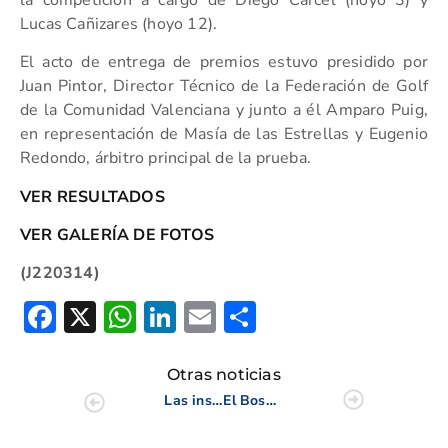
Lucas Cañizares (hoyo 12).
El acto de entrega de premios estuvo presidido por
Juan Pintor, Director Técnico de la Federación de Golf
de la Comunidad Valenciana y junto a él Amparo Puig,
en representación de Masía de las Estrellas y Eugenio
Redondo, árbitro principal de la prueba.
VER RESULTADOS
VER GALERÍA DE FOTOS
(J220314)
Facebook
X
WhatsApp
LinkedIn
Email
Compartir
Otras noticias
Las instalaciones del CDT acogieron un curso de Auxiliar de Campos de Golf
El Bosque cerró el Triangular Senior de la CV con 112 jugadores en el campo