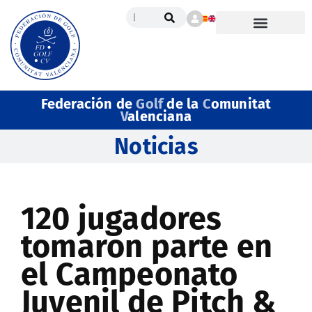
Federación de
Golf
de la
C
omunitat
V
alenciana
Noticias
120 jugadores
tomaron parte en
el Campeonato
Juvenil de Pitch &