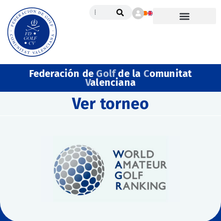
Federación de
Golf
de la
C
omunitat
V
alenciana
Ver torneo