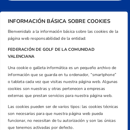
INFORMACIÓN BÁSICA SOBRE COOKIES
Bienvenida/o a la información básica sobre las cookies de la
página web responsabilidad de la entidad:
FEDERACIÓN DE GOLF DE LA COMUNIDAD
VALENCIANA
Una cookie o galleta informática es un pequeño archivo de
Dirección
información que se guarda en tu ordenador, “smartphone”
Centre de L´Esport, Carrer d'Isaac Peral i
o tableta cada vez que visitas nuestra página web. Algunas
Caballero, Nº 5, Despachos 2 y 3, 46980,
cookies son nuestras y otras pertenecen a empresas
Valencia
externas que prestan servicios para nuestra página web.
Teléfono
Las cookies pueden ser de varios tipos: las cookies técnicas
+34 961 367 799
son necesarias para que nuestra página web pueda
Email
funcionar, no necesitan de tu autorización y son las únicas
federacion@golfcv.com
que tenemos activadas por defecto.