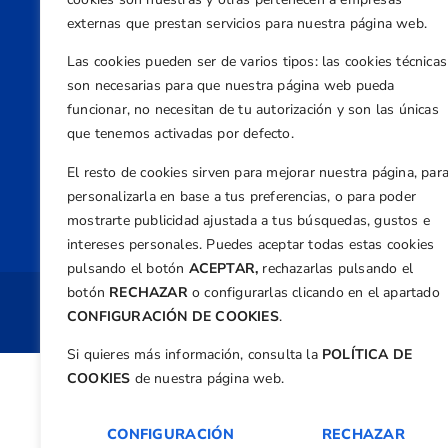
externas que prestan servicios para nuestra página web.
Direcci
Centre
Las cookies pueden ser de varios tipos: las cookies técnicas
Nº 5,
son necesarias para que nuestra página web pueda
funcionar, no necesitan de tu autorización y son las únicas
Teléfono
que tenemos activadas por defecto.
+34 9
Email
El resto de cookies sirven para mejorar nuestra página, par
personalizarla en base a tus preferencias, o para poder
feder
mostrarte publicidad ajustada a tus búsquedas, gustos e
intereses personales. Puedes aceptar todas estas cookies
pulsando el botón
ACEPTAR,
rechazarlas pulsando el
botón
RECHAZAR
o configurarlas clicando en el apartado
Copyright 
CONFIGURACIÓN DE COOKIES
.
Si quieres más información, consulta la
POLÍTICA DE
COOKIES
de nuestra página web.
CONFIGURACIÓN
RECHAZAR