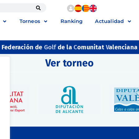
Torneos
Ranking
Actualidad
Federación de
Golf
de la
C
omunitat
V
alenciana
Ver torneo