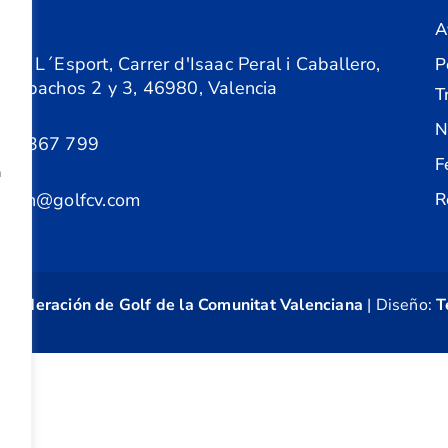
A
ón
 de L´Esport, Carrer d'Isaac Peral i Caballero,
P
 Despachos 2 y 3, 46980, Valencia
T
N
61 367 799
F
a
acion@golfcv.com
R
©
Federación de Golf de la Comunitat Valenciana
| Diseño:
T