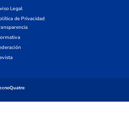
viso Legal
olítica de Privacidad
ransparencia
ormativa
ederación
evista
ecnoQuatre