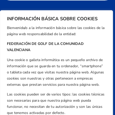
INFORMACIÓN BÁSICA SOBRE COOKIES
Bienvenida/o a la información básica sobre las cookies de la
página web responsabilidad de la entidad:
FEDERACIÓN DE GOLF DE LA COMUNIDAD
VALENCIANA
Una cookie o galleta informática es un pequeño archivo de
Dirección
información que se guarda en tu ordenador, “smartphone”
Centre de L´Esport, Carrer d'Isaac Peral i
o tableta cada vez que visitas nuestra página web. Algunas
Caballero, Nº 5, Despachos 2 y 3, 46980,
cookies son nuestras y otras pertenecen a empresas
Valencia
externas que prestan servicios para nuestra página web.
Teléfono
Las cookies pueden ser de varios tipos: las cookies técnicas
+34 961 367 799
son necesarias para que nuestra página web pueda
Email
funcionar, no necesitan de tu autorización y son las únicas
federacion@golfcv.com
que tenemos activadas por defecto.