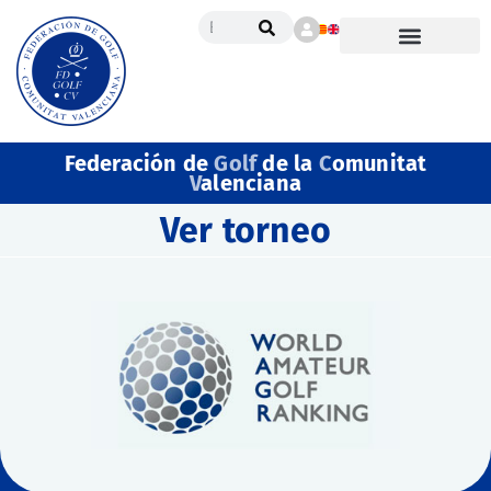
Federación de
Golf
de la
C
omunitat
V
alenciana
Ver torneo