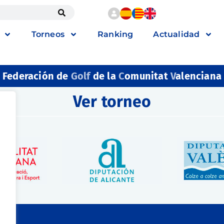
Torneos
Ranking
Actualidad
Federación de
Golf
de la
C
omunitat
V
alenciana
Ver torneo