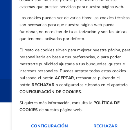
externas que prestan servicios para nuestra página web.
Direcci
Centre
Las cookies pueden ser de varios tipos: las cookies técnicas
Nº 5,
son necesarias para que nuestra página web pueda
funcionar, no necesitan de tu autorización y son las únicas
Teléfono
que tenemos activadas por defecto.
+34 9
Email
El resto de cookies sirven para mejorar nuestra página, par
personalizarla en base a tus preferencias, o para poder
feder
mostrarte publicidad ajustada a tus búsquedas, gustos e
intereses personales. Puedes aceptar todas estas cookies
pulsando el botón
ACEPTAR,
rechazarlas pulsando el
botón
RECHAZAR
o configurarlas clicando en el apartado
Copyright 
CONFIGURACIÓN DE COOKIES
.
Si quieres más información, consulta la
POLÍTICA DE
COOKIES
de nuestra página web.
CONFIGURACIÓN
RECHAZAR