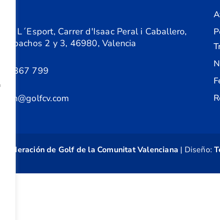
A
ón
 de L´Esport, Carrer d'Isaac Peral i Caballero,
P
 Despachos 2 y 3, 46980, Valencia
T
N
61 367 799
F
a
acion@golfcv.com
R
©
Federación de Golf de la Comunitat Valenciana
| Diseño:
T