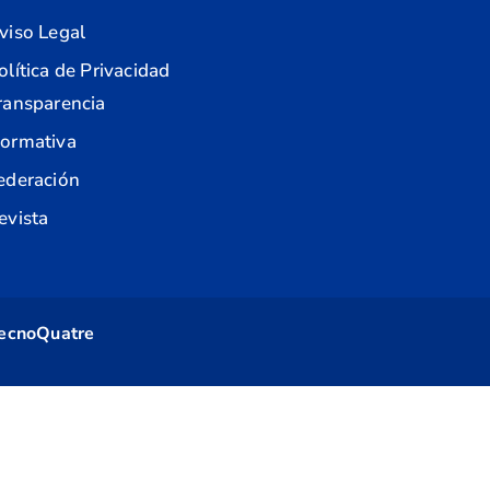
viso Legal
olítica de Privacidad
ransparencia
ormativa
ederación
evista
ecnoQuatre