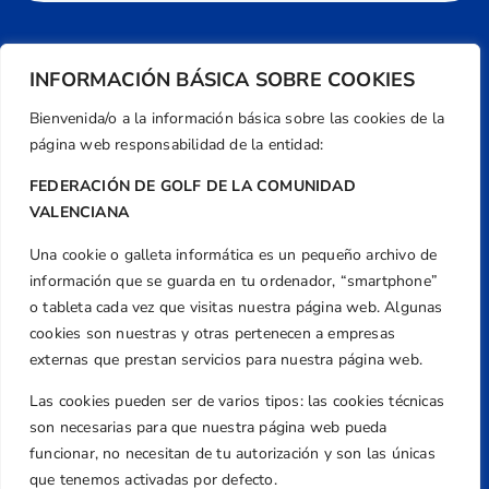
INFORMACIÓN BÁSICA SOBRE COOKIES
Bienvenida/o a la información básica sobre las cookies de la
página web responsabilidad de la entidad:
FEDERACIÓN DE GOLF DE LA COMUNIDAD
VALENCIANA
Una cookie o galleta informática es un pequeño archivo de
Dirección
información que se guarda en tu ordenador, “smartphone”
Centre de L´Esport, Carrer d'Isaac Peral i
o tableta cada vez que visitas nuestra página web. Algunas
Caballero, Nº 5, Despachos 2 y 3, 46980,
cookies son nuestras y otras pertenecen a empresas
Valencia
externas que prestan servicios para nuestra página web.
Teléfono
Las cookies pueden ser de varios tipos: las cookies técnicas
+34 961 367 799
son necesarias para que nuestra página web pueda
Email
funcionar, no necesitan de tu autorización y son las únicas
federacion@golfcv.com
que tenemos activadas por defecto.