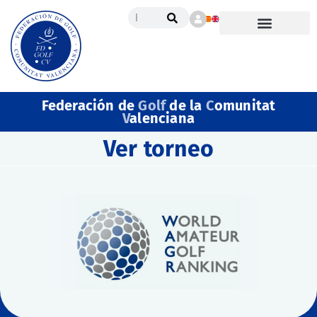
Federación de
Golf
de la
C
omunitat
V
alenciana
Ver torneo