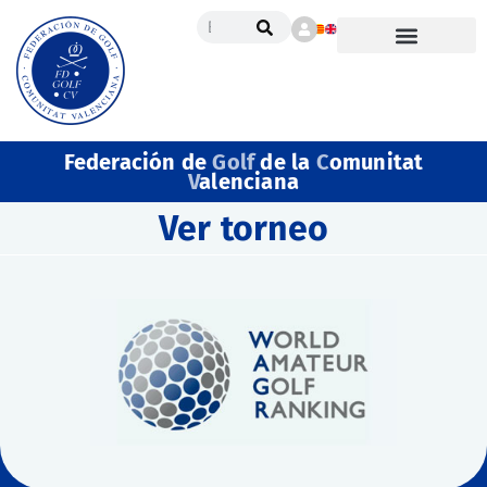
Federación de
Golf
de la
C
omunitat
V
alenciana
Ver torneo