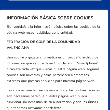
INFORMACIÓN BÁSICA SOBRE COOKIES
Bienvenida/o a la información básica sobre las cookies de la
página web responsabilidad de la entidad:
FEDERACIÓN DE GOLF DE LA COMUNIDAD
VALENCIANA
Una cookie o galleta informática es un pequeño archivo de
Dirección
información que se guarda en tu ordenador, “smartphone”
Centre de L´Esport, Carrer d'Isaac Peral i
o tableta cada vez que visitas nuestra página web. Algunas
Caballero, Nº 5, Despachos 2 y 3, 46980,
cookies son nuestras y otras pertenecen a empresas
Valencia
externas que prestan servicios para nuestra página web.
Teléfono
Las cookies pueden ser de varios tipos: las cookies técnicas
+34 961 367 799
son necesarias para que nuestra página web pueda
Email
funcionar, no necesitan de tu autorización y son las únicas
federacion@golfcv.com
que tenemos activadas por defecto.