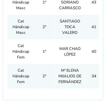
Hándicap
1º
SORIANO
43
Masc
CARRASCO
Cat
SANTIAGO
Hándicap
2º
TOCA
41
Masc
VALERO
Cat
MAR CHAO
Hándicap
1º
40
LÓPEZ
Fem
Cat
Mª ELENA
Hándicap
2º
MIJALIOS DE
34
Fem
FERNÁNDEZ