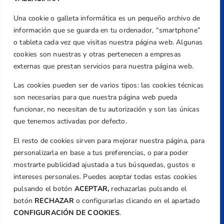
Una cookie o galleta informática es un pequeño archivo de
Dirección
información que se guarda en tu ordenador, “smartphone”
Centre de L´Esport, Carrer d'Isaac Peral i
o tableta cada vez que visitas nuestra página web. Algunas
Caballero, Nº 5, Despachos 2 y 3, 46980,
cookies son nuestras y otras pertenecen a empresas
Valencia
externas que prestan servicios para nuestra página web.
Teléfono
Las cookies pueden ser de varios tipos: las cookies técnicas
+34 961 367 799
son necesarias para que nuestra página web pueda
Email
funcionar, no necesitan de tu autorización y son las únicas
federacion@golfcv.com
que tenemos activadas por defecto.
El resto de cookies sirven para mejorar nuestra página, para
Aviso Legal
personalizarla en base a tus preferencias, o para poder
Política de Privacidad
mostrarte publicidad ajustada a tus búsquedas, gustos e
Transparencia
intereses personales. Puedes aceptar todas estas cookies
Normativa
pulsando el botón
ACEPTAR,
rechazarlas pulsando el
botón
RECHAZAR
o configurarlas clicando en el apartado
Federación
CONFIGURACIÓN DE COOKIES
.
Revista