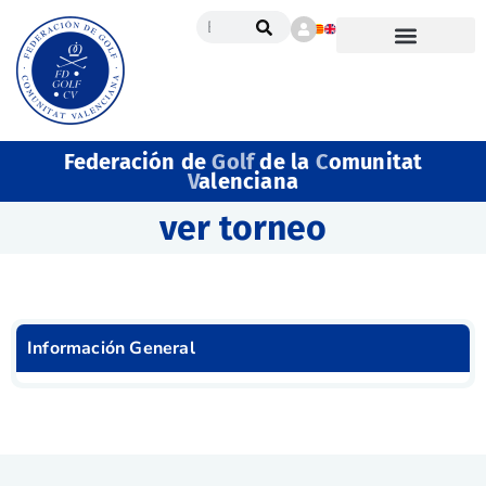
Federación de
Golf
de la
C
omunitat
V
alenciana
ver torneo
Información General