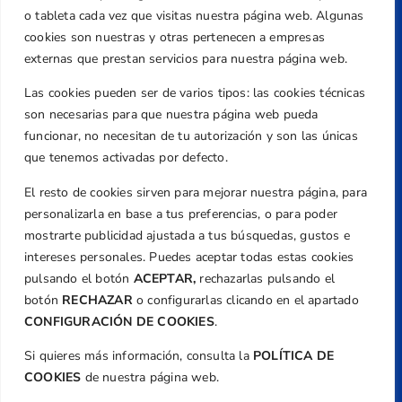
Centre de L´Esport, Carrer d'Isaac Peral i
o tableta cada vez que visitas nuestra página web. Algunas
Caballero, Nº 5, Despachos 2 y 3, 46980,
cookies son nuestras y otras pertenecen a empresas
Valencia
externas que prestan servicios para nuestra página web.
Teléfono
Las cookies pueden ser de varios tipos: las cookies técnicas
+34 961 367 799
son necesarias para que nuestra página web pueda
Email
funcionar, no necesitan de tu autorización y son las únicas
federacion@golfcv.com
que tenemos activadas por defecto.
El resto de cookies sirven para mejorar nuestra página, para
Aviso Legal
personalizarla en base a tus preferencias, o para poder
Política de Privacidad
mostrarte publicidad ajustada a tus búsquedas, gustos e
Transparencia
intereses personales. Puedes aceptar todas estas cookies
Normativa
pulsando el botón
ACEPTAR,
rechazarlas pulsando el
botón
RECHAZAR
o configurarlas clicando en el apartado
Federación
CONFIGURACIÓN DE COOKIES
.
Revista
Si quieres más información, consulta la
POLÍTICA DE
COOKIES
de nuestra página web.