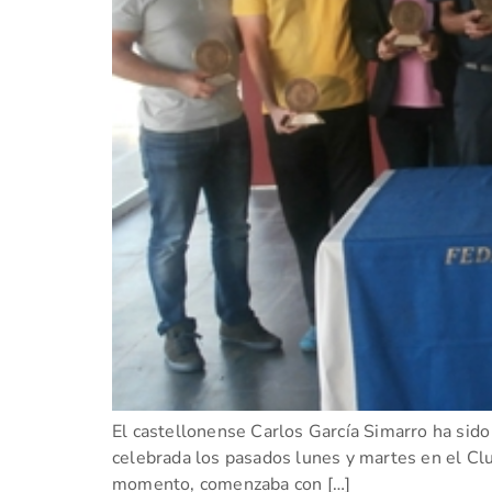
El castellonense Carlos García Simarro ha sido 
celebrada los pasados lunes y martes en el Clu
momento, comenzaba con […]