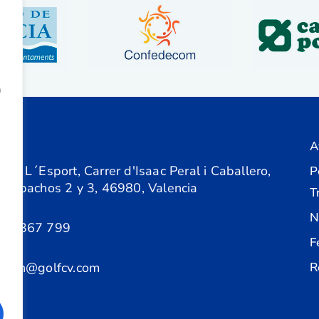
a
A
ón
 de L´Esport, Carrer d'Isaac Peral i Caballero,
P
 Despachos 2 y 3, 46980, Valencia
T
N
61 367 799
F
acion@golfcv.com
R