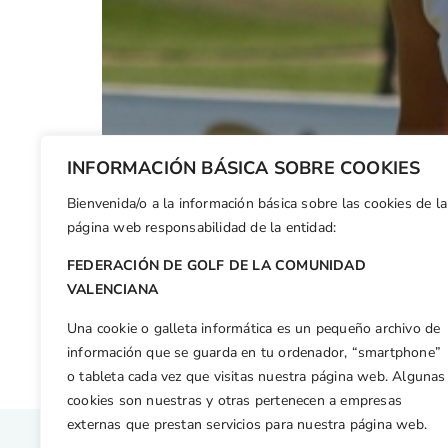
INFORMACIÓN BÁSICA SOBRE COOKIES
Bienvenida/o a la información básica sobre las cookies de la
página web responsabilidad de la entidad:
FEDERACIÓN DE GOLF DE LA COMUNIDAD
VALENCIANA
Una cookie o galleta informática es un pequeño archivo de
La guipuzcoana Marina Arruti se ha situado en 
información que se guarda en tu ordenador, “smartphone”
una primera tarjeta de 66 golpes, 3 bajo el pa
o tableta cada vez que visitas nuestra página web. Algunas
[…]
cookies son nuestras y otras pertenecen a empresas
externas que prestan servicios para nuestra página web.