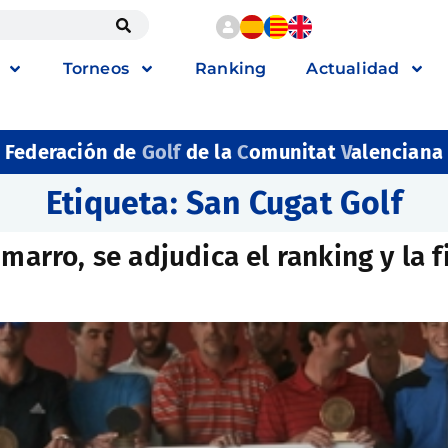
Torneos
Ranking
Actualidad
Federación de
Golf
de la
C
omunitat
V
alenciana
Etiqueta:
San Cugat Golf
marro, se adjudica el ranking y la f