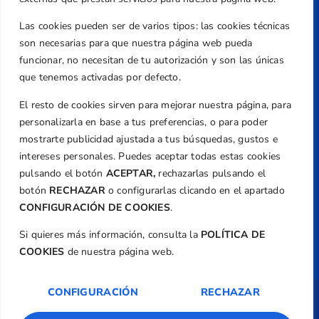
Teléfono
Las cookies pueden ser de varios tipos: las cookies técnicas
+34 961 367 799
son necesarias para que nuestra página web pueda
Email
funcionar, no necesitan de tu autorización y son las únicas
federacion@golfcv.com
que tenemos activadas por defecto.
El resto de cookies sirven para mejorar nuestra página, para
Aviso Legal
personalizarla en base a tus preferencias, o para poder
Política de Privacidad
mostrarte publicidad ajustada a tus búsquedas, gustos e
Transparencia
intereses personales. Puedes aceptar todas estas cookies
Normativa
pulsando el botón
ACEPTAR,
rechazarlas pulsando el
botón
RECHAZAR
o configurarlas clicando en el apartado
Federación
CONFIGURACIÓN DE COOKIES
.
Revista
Si quieres más información, consulta la
POLÍTICA DE
COOKIES
de nuestra página web.
CONFIGURACIÓN
RECHAZAR
Copyright ©
Federación de Golf de la
Comunitat Valenciana
| Diseño:
TecnoQuatre