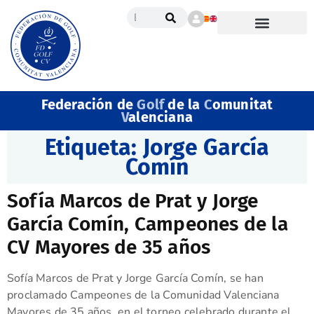
Federación de
Golf
de la
C
omunitat
V
alenciana
Etiqueta:
Jorge García
Comín
Sofía Marcos de Prat y Jorge
García Comín, Campeones de la
CV Mayores de 35 años
Sofía Marcos de Prat y Jorge García Comín, se han
proclamado Campeones de la Comunidad Valenciana
Mayores de 35 años, en el torneo celebrado durante el