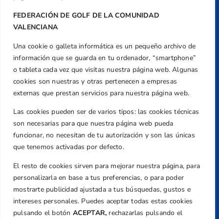
FEDERACIÓN DE GOLF DE LA COMUNIDAD
VALENCIANA
Una cookie o galleta informática es un pequeño archivo de
Dirección
información que se guarda en tu ordenador, “smartphone”
Centre de L´Esport, Carrer d'Isaac Peral i
o tableta cada vez que visitas nuestra página web. Algunas
Caballero, Nº 5, Despachos 2 y 3, 46980,
cookies son nuestras y otras pertenecen a empresas
Valencia
externas que prestan servicios para nuestra página web.
Teléfono
Las cookies pueden ser de varios tipos: las cookies técnicas
+34 961 367 799
son necesarias para que nuestra página web pueda
Email
funcionar, no necesitan de tu autorización y son las únicas
que tenemos activadas por defecto.
federacion@golfcv.com
El resto de cookies sirven para mejorar nuestra página, para
Aviso Legal
personalizarla en base a tus preferencias, o para poder
Política de Privacidad
mostrarte publicidad ajustada a tus búsquedas, gustos e
Transparencia
intereses personales. Puedes aceptar todas estas cookies
Normativa
pulsando el botón
ACEPTAR,
rechazarlas pulsando el