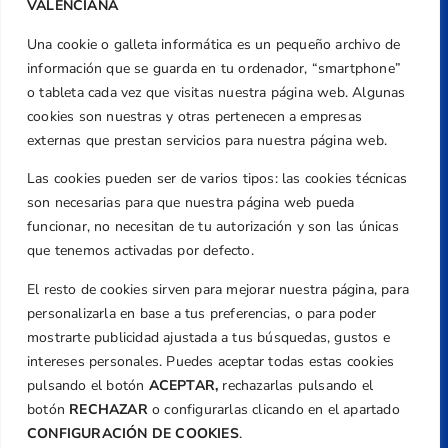
VALENCIANA
Una cookie o galleta informática es un pequeño archivo de
Dirección
información que se guarda en tu ordenador, “smartphone”
Centre de L´Esport, Carrer d'Isaac Peral i
o tableta cada vez que visitas nuestra página web. Algunas
Caballero, Nº 5, Despachos 2 y 3, 46980,
cookies son nuestras y otras pertenecen a empresas
Valencia
externas que prestan servicios para nuestra página web.
Teléfono
Las cookies pueden ser de varios tipos: las cookies técnicas
+34 961 367 799
son necesarias para que nuestra página web pueda
Email
funcionar, no necesitan de tu autorización y son las únicas
federacion@golfcv.com
que tenemos activadas por defecto.
El resto de cookies sirven para mejorar nuestra página, para
Aviso Legal
personalizarla en base a tus preferencias, o para poder
Política de Privacidad
mostrarte publicidad ajustada a tus búsquedas, gustos e
Transparencia
intereses personales. Puedes aceptar todas estas cookies
Normativa
pulsando el botón
ACEPTAR,
rechazarlas pulsando el
botón
RECHAZAR
o configurarlas clicando en el apartado
Federación
CONFIGURACIÓN DE COOKIES
.