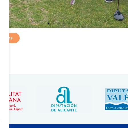
 fotos
a