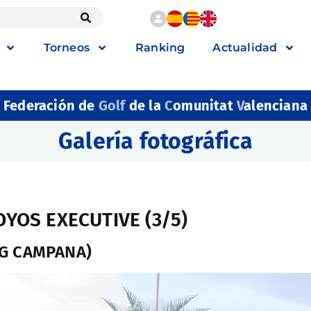
Torneos
Ranking
Actualidad
Federación de
Golf
de la
C
omunitat
V
alenciana
Galería fotográfica
OYOS EXECUTIVE (3/5)
IG CAMPANA)