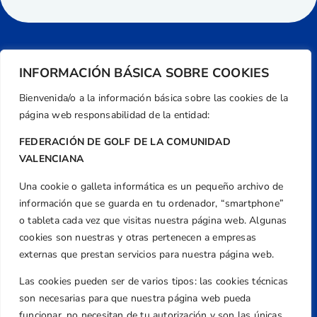
INFORMACIÓN BÁSICA SOBRE COOKIES
Bienvenida/o a la información básica sobre las cookies de la
página web responsabilidad de la entidad:
FEDERACIÓN DE GOLF DE LA COMUNIDAD
VALENCIANA
Una cookie o galleta informática es un pequeño archivo de
Dirección
información que se guarda en tu ordenador, “smartphone”
Centre de L´Esport, Carrer d'Isaac Peral i
o tableta cada vez que visitas nuestra página web. Algunas
Caballero, Nº 5, Despachos 2 y 3, 46980,
cookies son nuestras y otras pertenecen a empresas
Valencia
externas que prestan servicios para nuestra página web.
Teléfono
Las cookies pueden ser de varios tipos: las cookies técnicas
+34 961 367 799
son necesarias para que nuestra página web pueda
Email
funcionar, no necesitan de tu autorización y son las únicas