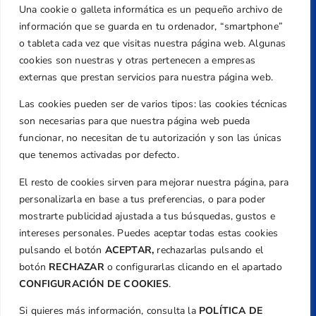
Una cookie o galleta informática es un pequeño archivo de
Dirección
información que se guarda en tu ordenador, “smartphone”
Centre de L´Esport, Carrer d'Isaac Peral i
o tableta cada vez que visitas nuestra página web. Algunas
Caballero, Nº 5, Despachos 2 y 3, 46980,
cookies son nuestras y otras pertenecen a empresas
Valencia
externas que prestan servicios para nuestra página web.
Teléfono
Las cookies pueden ser de varios tipos: las cookies técnicas
+34 961 367 799
son necesarias para que nuestra página web pueda
Email
funcionar, no necesitan de tu autorización y son las únicas
federacion@golfcv.com
que tenemos activadas por defecto.
El resto de cookies sirven para mejorar nuestra página, para
Aviso Legal
personalizarla en base a tus preferencias, o para poder
Política de Privacidad
mostrarte publicidad ajustada a tus búsquedas, gustos e
Transparencia
intereses personales. Puedes aceptar todas estas cookies
Normativa
pulsando el botón
ACEPTAR,
rechazarlas pulsando el
botón
RECHAZAR
o configurarlas clicando en el apartado
Federación
CONFIGURACIÓN DE COOKIES
.
Revista
Si quieres más información, consulta la
POLÍTICA DE