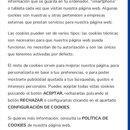
Dirección
información que se guarda en tu ordenador, “smartphone”
Centre de L´Esport, Carrer d'Isaac Peral i
o tableta cada vez que visitas nuestra página web. Algunas
Caballero, Nº 5, Despachos 2 y 3, 46980,
cookies son nuestras y otras pertenecen a empresas
Valencia
externas que prestan servicios para nuestra página web.
Teléfono
Las cookies pueden ser de varios tipos: las cookies técnicas
+34 961 367 799
son necesarias para que nuestra página web pueda
Email
funcionar, no necesitan de tu autorización y son las únicas
federacion@golfcv.com
que tenemos activadas por defecto.
El resto de cookies sirven para mejorar nuestra página, para
Aviso Legal
personalizarla en base a tus preferencias, o para poder
Política de Privacidad
mostrarte publicidad ajustada a tus búsquedas, gustos e
Transparencia
intereses personales. Puedes aceptar todas estas cookies
Normativa
pulsando el botón
ACEPTAR,
rechazarlas pulsando el
botón
RECHAZAR
o configurarlas clicando en el apartado
Federación
CONFIGURACIÓN DE COOKIES
.
Revista
Si quieres más información, consulta la
POLÍTICA DE
COOKIES
de nuestra página web.