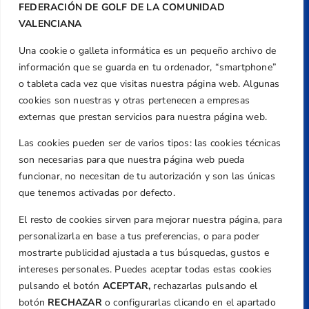
FEDERACIÓN DE GOLF DE LA COMUNIDAD
VALENCIANA
Una cookie o galleta informática es un pequeño archivo de
Dirección
información que se guarda en tu ordenador, “smartphone”
Centre de L´Esport, Carrer d'Isaac Peral i
o tableta cada vez que visitas nuestra página web. Algunas
Caballero, Nº 5, Despachos 2 y 3, 46980,
cookies son nuestras y otras pertenecen a empresas
Valencia
externas que prestan servicios para nuestra página web.
Teléfono
Las cookies pueden ser de varios tipos: las cookies técnicas
+34 961 367 799
son necesarias para que nuestra página web pueda
Email
funcionar, no necesitan de tu autorización y son las únicas
federacion@golfcv.com
que tenemos activadas por defecto.
El resto de cookies sirven para mejorar nuestra página, para
Aviso Legal
personalizarla en base a tus preferencias, o para poder
Política de Privacidad
mostrarte publicidad ajustada a tus búsquedas, gustos e
Transparencia
intereses personales. Puedes aceptar todas estas cookies
Normativa
pulsando el botón
ACEPTAR,
rechazarlas pulsando el
botón
RECHAZAR
o configurarlas clicando en el apartado