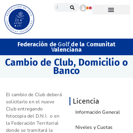
Federación de
Golf
de la
C
omunitat
V
alenciana
Cambio de Club, Domicilio o
Banco
El cambio de Club deberá
Licencia
solicitarlo en el nuevo
Club entregando
Información General
fotocopia del D.N.I. o en
la Federación Territorial
Niveles y Cuotas
donde se tramitará la