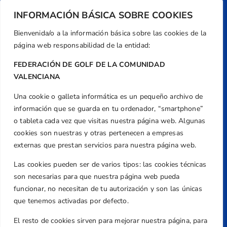
INFORMACIÓN BÁSICA SOBRE COOKIES
Bienvenida/o a la información básica sobre las cookies de la
página web responsabilidad de la entidad:
FEDERACIÓN DE GOLF DE LA COMUNIDAD
VALENCIANA
Una cookie o galleta informática es un pequeño archivo de
Dirección
información que se guarda en tu ordenador, “smartphone”
Centre de L´Esport, Carrer d'Isaac Peral i
o tableta cada vez que visitas nuestra página web. Algunas
Caballero, Nº 5, Despachos 2 y 3, 46980,
cookies son nuestras y otras pertenecen a empresas
Valencia
externas que prestan servicios para nuestra página web.
Teléfono
Las cookies pueden ser de varios tipos: las cookies técnicas
+34 961 367 799
son necesarias para que nuestra página web pueda
Email
funcionar, no necesitan de tu autorización y son las únicas
federacion@golfcv.com
que tenemos activadas por defecto.
El resto de cookies sirven para mejorar nuestra página, para
Aviso Legal