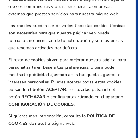
Caballero, Nº 5, Despachos 2 y 3, 46980,
cookies son nuestras y otras pertenecen a empresas
Valencia
externas que prestan servicios para nuestra página web.
Teléfono
Las cookies pueden ser de varios tipos: las cookies técnicas
+34 961 367 799
son necesarias para que nuestra página web pueda
Email
funcionar, no necesitan de tu autorización y son las únicas
que tenemos activadas por defecto.
federacion@golfcv.com
El resto de cookies sirven para mejorar nuestra página, para
Aviso Legal
personalizarla en base a tus preferencias, o para poder
Política de Privacidad
mostrarte publicidad ajustada a tus búsquedas, gustos e
Transparencia
intereses personales. Puedes aceptar todas estas cookies
Normativa
pulsando el botón
ACEPTAR,
rechazarlas pulsando el
botón
RECHAZAR
o configurarlas clicando en el apartado
Federación
CONFIGURACIÓN DE COOKIES
.
Revista
Si quieres más información, consulta la
POLÍTICA DE
COOKIES
de nuestra página web.