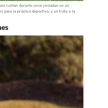
ipos luchan durante once jornadas en un
para la práctica deportiva, y un trato a la
nes