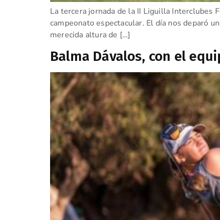
La tercera jornada de la II Liguilla Interclub
campeonato espectacular. El día nos deparó una 
merecida altura de […]
Balma Dávalos, con el equ